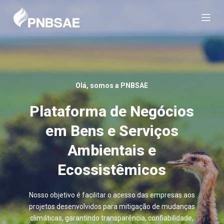
P
u
l
a
r
p
a
Olá, somos a PNBSAE
r
a
Plataforma de Negócios
o
c
em Bens e Serviços
o
Ambientais e
n
t
Ecossistêmicos
e
ú
d
Nosso objetivo é facilitar o acesso das empresas aos
o
projetos desenvolvidos para mitigação de mudanças
climáticas, garantindo transparência, confiabilidade,