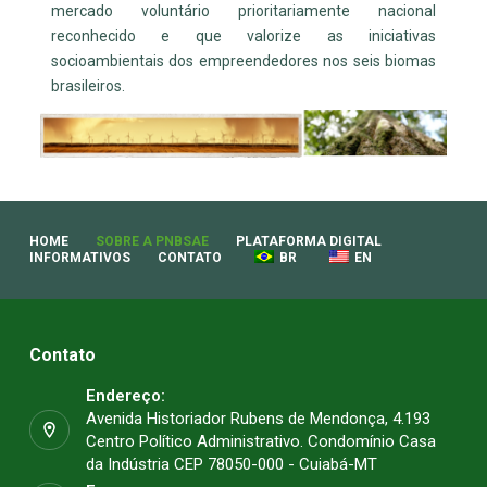
mercado voluntário prioritariamente nacional
reconhecido e que valorize as iniciativas
socioambientais dos empreendedores nos seis biomas
brasileiros.
HOME
SOBRE A PNBSAE
PLATAFORMA DIGITAL
INFORMATIVOS
CONTATO
BR
EN
Contato
Endereço:
Avenida Historiador Rubens de Mendonça, 4.193
Centro Político Administrativo. Condomínio Casa
da Indústria CEP 78050-000 - Cuiabá-MT